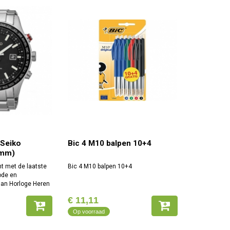
 Seiko
Bic 4 M10 balpen 10+4
 mm)
t met de laatste
Bic 4 M10 balpen 10+4
ode en
dan Horloge Heren
 mm) tegen de
€ 11,11
t: MannenMateriaal
ateriaal van
Op voorraad