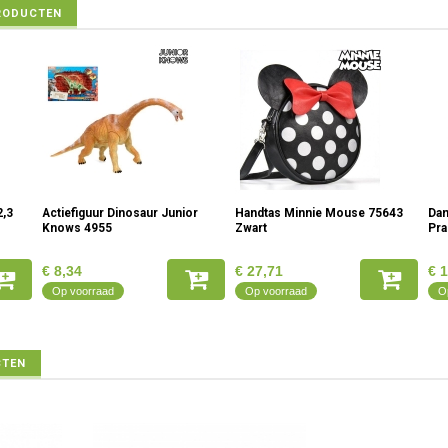
RODUCTEN
2,3
Actiefiguur Dinosaur Junior
Handtas Minnie Mouse 75643
Dam
Knows 4955
Zwart
Pra
€ 8,34
€ 27,71
€ 
Op voorraad
Op voorraad
O
CTEN