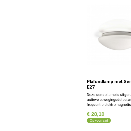
Plafondlamp met Sen
E27
Deze sensorlamp is uitger
actieve bewegingsdetector
frequentie elektromagneti
(5.8 GHz) uitzendt en de e
€ 28,10
ook weer registreert. Zelfs 
verandering
Op voorraad