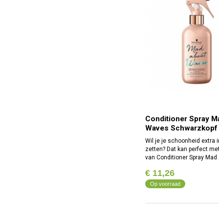
Conditioner Spray M
Waves Schwarzkopf 
Wil je je schoonheid extra i
zetten? Dat kan perfect me
van Conditioner Spray Mad
Waves Schwarzkopf (250 ml
€ 11,26
van de voordelen en geneu
Schwarzkopf producten en
Op voorraad