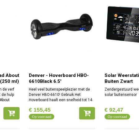
ad About
Denver - Hoverboard HBO-
Solar Weerstat
(250 ml)
6610Black 6.5'
Buiten Zwart
n de verf
Heel veel buitenspeelplezier met de
Zendergestuurd wee
t de hulp
Denver HBO-6610! Gebruik Het
solar buitensensor
 About
Hoverboard haalt een snelheid tot 14
)! Geniet
km per uur. Het ABS omhulsel, de
€ 155,45
€ 92,47
gten van
aluminium velgen en rubbere 6.5
banden zorgen voor extra
Op voorraad
Op voorraad