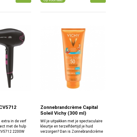
 CV5712
Zonnebrandcrème Capital
Soleil Vichy (300 ml)
 extra in de verf
Wil je uitpakken met je spectaculaire
fect met de hulp
kleurtje en terzelfdertijd je huid
 CV5712 2200W
verzorgen? Dan is Zonnebrandcrème
e voordelen en
Capital Soleil Vichy (300 ml) precies