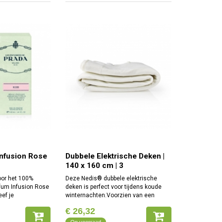
nfusion Rose
Dubbele Elektrische Deken |
140 x 160 cm | 3
Verwarmingsstanden |
oor het 100%
Deze Nedis® dubbele elektrische
Indicatorlampje | Beveiliging
fum Infusion Rose
deken is perfect voor tijdens koude
tegen Oververhitting
ef je
winternachten.Voorzien van een
oost dankzij dit
afneembare regelaar, drie
€ 26,32
parfum met een
warmtestanden en ledindicator.Deze
jke geur. Ontdek
polyesterdeken van 160 x 140 cm is
Op voorraad