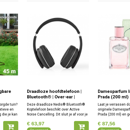
gbare
Draadloze hoofdtelefoon |
Damesparfum I
Bluetooth® | Over-ear |
Prada (200 ml)
Actieve ruisonderdrukking
orgde tuin?
Deze draadloze Nedis® Bluetooth®
Laat je verrassen d
(ANC) | Zwart
tieve en
Koptelefoon beschikt over Active
originele Damespar
g die je kan
Noise Cancelling. Dit sluit je af voor je
Prada (200 ml) en ge
s Home
omgeving en onderdrukt storende
vrouwelijkheid een b
€ 63,97
€ 87,56
ng 45 m!
omgevingsgeluiden tot 17 dB.
exclusieve vrouwen
Hierdoor komt het
unieke en persoonli
Op voorraad
Op voorraad