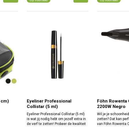
4 cm)
Eyeliner Professional
Föhn Rowenta
Collistar (5 ml)
2200W Negro
Eyeliner Professional Collistar (5 ml)
Wil je je schoonheid
is wat jij nodig hebt om jezelf extra in
zetten? Dat kan per
de verf te zetten! Probeer de kwaliteit
van Föhn Rowenta
uit van 100% originele Collistar
Negro! Geniet van d