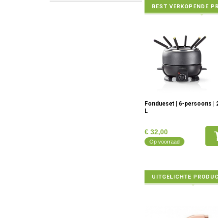
BEST VERKOPENDE P
Fondueset | 6-persoons | 
L
€ 32,00
Op voorraad
UITGELICHTE PRODU