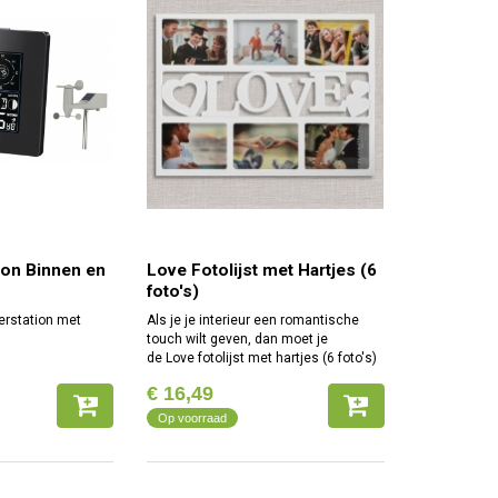
ion Binnen en
Love Fotolijst met Hartjes (6
foto's)
rstation met
Als je je interieur een romantische
touch wilt geven, dan moet je
de Love fotolijst met hartjes (6 foto's)
in huis halen! Een multi-fotokader met
€ 16,49
ruimte voor 6 foto's van 15 x 10
Op voorraad