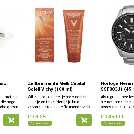
sor |
Zelfbruinende Melk Capital
Horloge Heren
Soleil Vichy (100 ml)
SSF003J1 (45
ust met een
Wil je uitpakken met je spectaculaire
Als u graag mee ben
 die hoge
kleurtje en terzelfdertijd je huid
nieuwe trends in m
sche golven
verzorgen? Dan is Zelfbruinende Melk
accessoires, koop 
cho daarvan
Capital Soleil Vichy (100 ml) precies
Seiko SSF003J1 (45
€ 16,25
€ 1450,00
de kleinste
wat jij nodig hebt! Nu kun je genieten
beste prijs.Geslach
van de
van de doos: StaalM
Op voorraad
Op voorraad