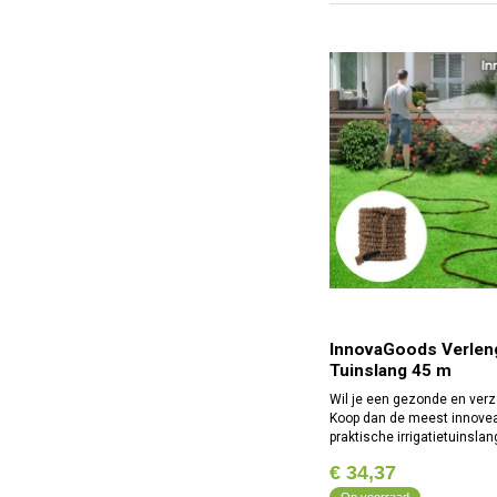
InnovaGoods Verlen
Tuinslang 45 m
Wil je een gezonde en verz
Koop dan de meest innovea
praktische irrigatietuinslan
bedenken, de InnovaGood
€ 34,37
Garden verlengbare tuinsla
Hij wordt
Op voorraad